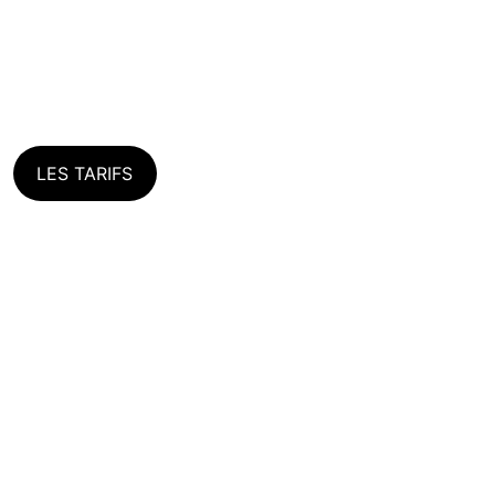
21€
32€
BARBE
CHEVEUX + BARBE
LES TARIFS